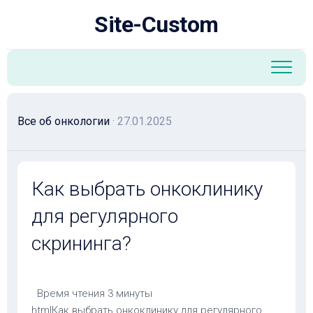
Перейти
Site-Custom
к
содержанию
Все об онкологии
· 27.01.2025
Как выбрать онкоклинику
для регулярного
скрининга?
Время чтения
3 минуты
htmlКак выбрать онкоклинику для регулярного