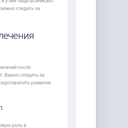
 и у них чаще возникают
 важно следить за
лечения
ожнений после
й. Важно следить за
редотвратить развитие
л
евую роль в