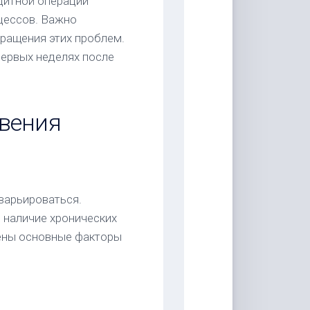
цитной операции
цессов. Важно
ращения этих проблем.
первых неделях после
вения
варьироваться.
 наличие хронических
дены основные факторы