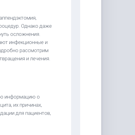
 аппендэктомия,
процедур. Однако даже
нуть осложнения.
ают инфекционные и
подробно рассмотрим
твращения и лечения.
юю информацию о
ита, их причинах,
ндации для пациентов,