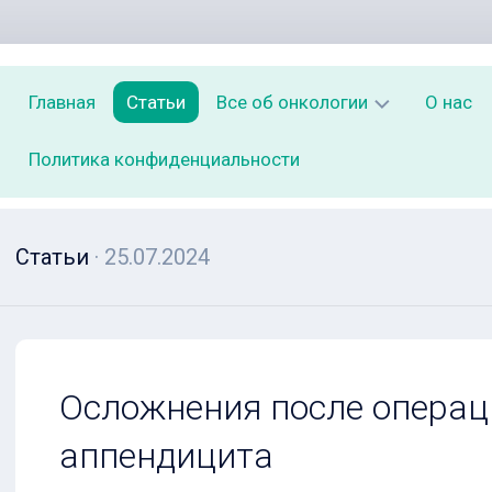
Главная
Статьи
Все об онкологии
О нас
Политика конфиденциальности
Симптомы
ранних
стадий
рака,
Статьи
· 25.07.2024
которые
нельзя
игнорировать
Лучевая
терапия
Осложнения после операц
с
модулируемой
аппендицита
интенсивностью
(IMRT)
при