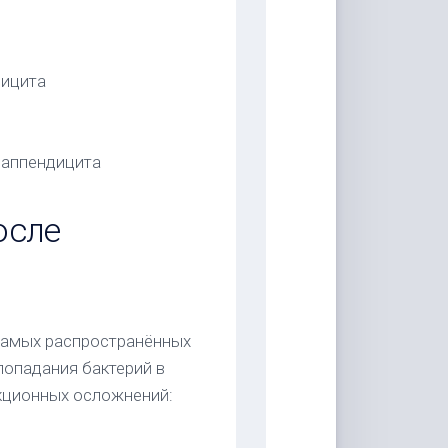
дицита
 аппендицита
осле
самых распространённых
попадания бактерий в
кционных осложнений: