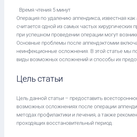
раке
Время чтения
5 минут
толстой
Операция по удалению аппендикса, известная как
кишки
считается одной из самых частых хирургических 
Схемы
при успешном проведении операции могут возник
химиотерапии
рака
Основные проблемы после аппендэктомии включ
толстой
неинфекционные осложнения. В этой статье мы 
кишки
виды возможных осложнений и способы их предо
(колоректального
рака)
Цель статьи
Схемы
химиотерапии
метастазов
рака
Цель данной статьи – предоставить всесторонн
толстой
возможных осложнениях после операции аппендиц
кишки
методах профилактики и лечения, а также рекоме
проходящих восстановительный период.