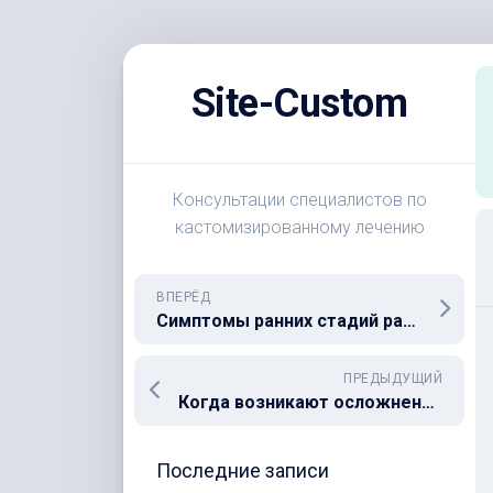
Перейти
к
Site-Custom
содержанию
Консультации специалистов по
кастомизированному лечению
ВПЕРЁД
Симптомы ранних стадий рака, которые нельзя игнорировать
ПРЕДЫДУЩИЙ
Когда возникают осложнения раннего послеоперационного периода
Последние записи