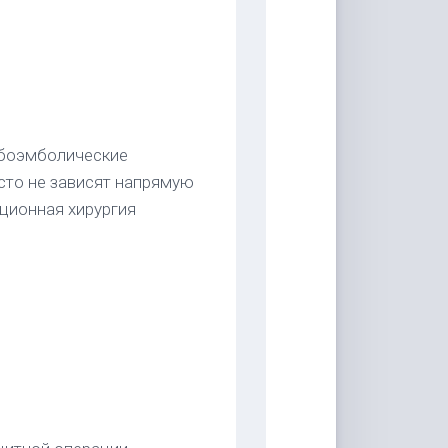
боэмболические
сто не зависят напрямую
нционная хирургия
.