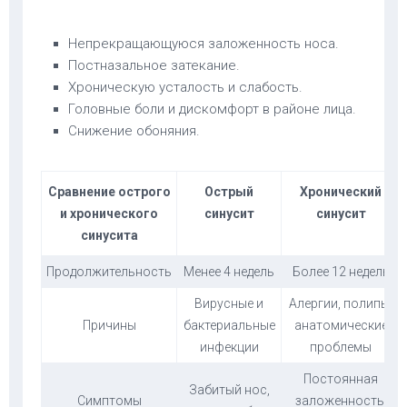
Непрекращающуюся заложенность носа.
Постназальное затекание.
Хроническую усталость и слабость.
Головные боли и дискомфорт в районе лица.
Снижение обоняния.
Сравнение острого
Острый
Хронический
и хронического
синусит
синусит
синусита
Продолжительность
Менее 4 недель
Более 12 недель
Вирусные и
Алергии, полипы,
Причины
бактериальные
анатомические
инфекции
проблемы
Постоянная
Забитый нос,
Симптомы
заложенность,