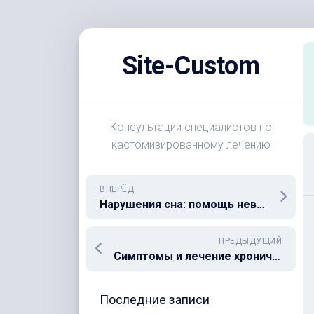
Перейти
к
Site-Custom
содержанию
Консультации специалистов по
кастомизированному лечению
ВПЕРЁД
Нарушения сна: помощь невролога
ПРЕДЫДУЩИЙ
Симптомы и лечение хронической обструктивной болезни лёгких
Последние записи