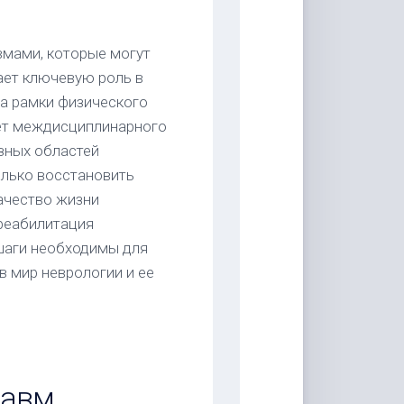
вмами, которые могут
ает ключевую роль в
за рамки физического
ет междисциплинарного
зных областей
олько восстановить
качество жизни
 реабилитация
шаги необходимы для
в мир неврологии и ее
равм