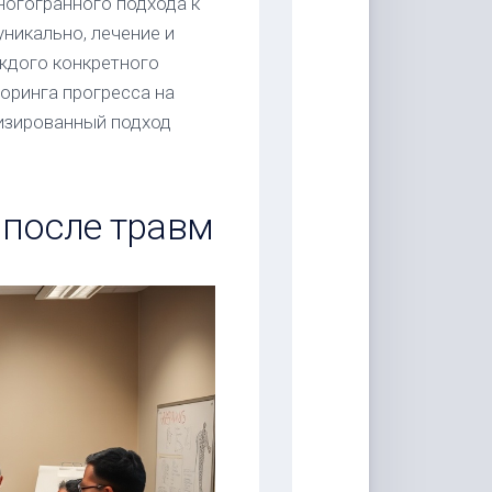
ногогранного подхода к
никально, лечение и
ждого конкретного
оринга прогресса на
изированный подход
 после травм