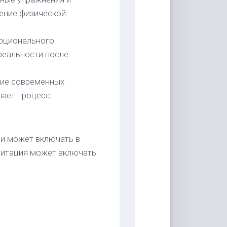
ение физической
моционального
реальности после
ние современных
шает процесс
 и может включать в
литация может включать