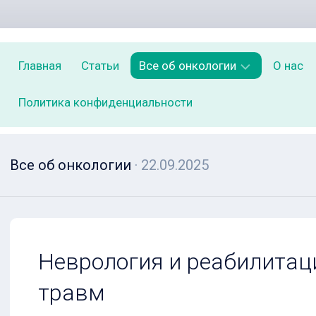
Главная
Статьи
Все об онкологии
О нас
Политика конфиденциальности
Симптомы
ранних
стадий
рака,
Все об онкологии
· 22.09.2025
которые
нельзя
игнорировать
Лучевая
терапия
Неврология и реабилитац
с
модулируемой
травм
интенсивностью
(IMRT)
при