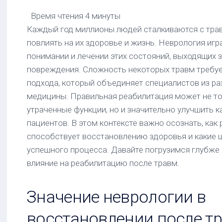
раке
Время чтения
4 минуты
толстой
Каждый год миллионы людей сталкиваются с тра
кишки
повлиять на их здоровье и жизнь. Неврология игр
Схемы
понимании и лечении этих состояний, выходящих 
химиотерапии
рака
повреждения. Сложность некоторых травм требу
толстой
подхода, который объединяет специалистов из ра
кишки
медицины. Правильная реабилитация может не т
(колоректального
рака)
утраченные функции, но и значительно улучшить 
пациентов. В этом контексте важно осознать, как
Схемы
способствует восстановлению здоровья и какие 
химиотерапии
метастазов
успешного процесса. Давайте погрузимся глубже 
рака
влияние на реабилитацию после травм.
толстой
кишки
Значение неврологии в
восстановлении после т