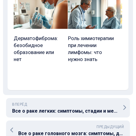
Дерматофиброма:
Роль химиотерапии
безобидное
при лечении
образование или
лимфомы: что
нет
нужно знать
ВПЕРЁД
Все о раке легких: симптомы, стадии и методы лечения
ПРЕДЫДУЩИЙ
Все о раке головного мозга: симптомы, диагностика, лечение и прогнозы