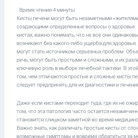
раке
Время чтения
4 минуты
толстой
Кисты печени могут быть незаметными «жителями
кишки
создающими определенные вопросы о здоровье. К
Схемы
кистах, важно понимать, что не все они одинаков
химиотерапии
рака
возникают без какого-либо ущерба для здоровья, 
толстой
могут стать источником серьезных проблем. Объе
кишки
речь, могут быть простыми и сложными, и их разл
(колоректального
рака)
ключевую роль в выборе лечебной тактики. В это
том, чем отличаются простые и сложные кисты печ
Схемы
следует предпринять для их диагностики и лечени
химиотерапии
метастазов
рака
Даже если кистами переходит туда, где их не ожи
толстой
кишки
том, что эта патология часто остается незамеченн
становится слишком заметной во время медицинс
Важно знать, как различать простые кисты от сло
возможные симптомы и вовремя обратиться за 