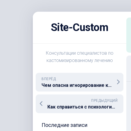
Перейти
к
Site-Custom
содержанию
Консультации специалистов по
кастомизированному лечению
ВПЕРЁД
Чем опасна игнорирование кист печени?
ПРЕДЫДУЩИЙ
Как справиться с психологическим давлением при диагнозе киста печени
Последние записи