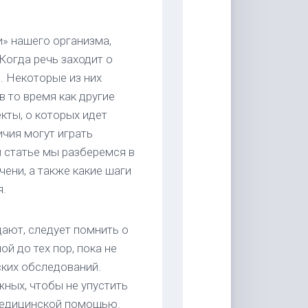
» нашего организма,
огда речь заходит о
ы. Некоторые из них
в то время как другие
кты, о которых идет
ичия могут играть
й статье мы разберемся в
ени, а также какие шаги
я.
дают, следует помнить о
ой до тех пор, пока не
ких обследований.
жных, чтобы не упустить
медицинской помощью.