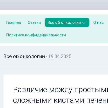
Главная
Статьи
Все об онкологии
О нас
Политика конфиденциальности
Симптомы
ранних
стадий
рака,
Все об онкологии
· 19.04.2025
которые
нельзя
игнорировать
Лучевая
терапия
Различие между простым
с
модулируемой
сложными кистами печен
интенсивностью
(IMRT)
при